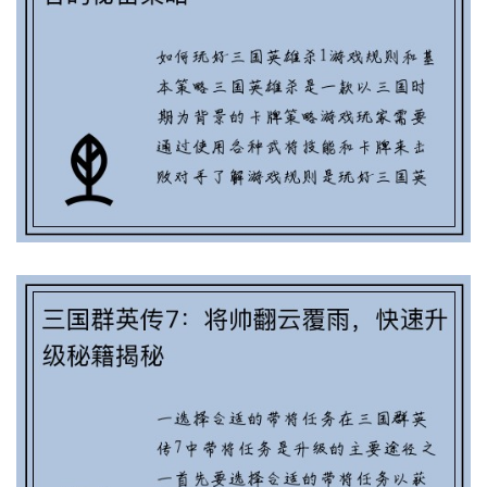
三国英雄杀攻略大全：成为战场统治者
的秘密策略