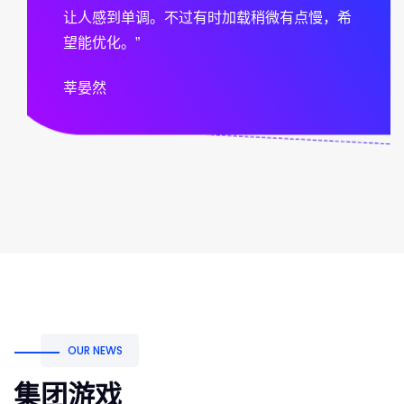
让人感到单调。不过有时加载稍微有点慢，希
望能优化。”
莘晏然
OUR NEWS
集团游戏