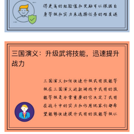
三国群英传7：将帅翻云覆雨，快速升级
秘籍揭秘