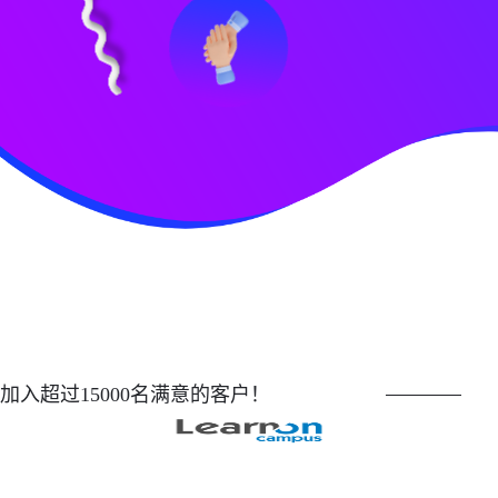
加入超过15000名满意的客户！