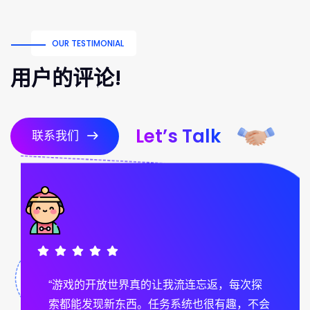
OUR TESTIMONIAL
用户的评论!
Let’s Talk
联系我们
“游戏的开放世界真的让我流连忘返，每次探
索都能发现新东西。任务系统也很有趣，不会