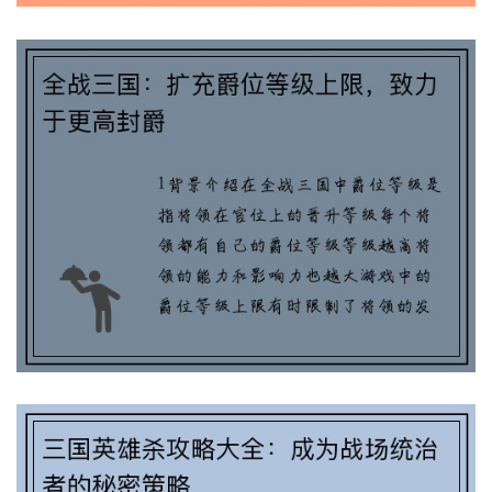
全面战争三国：武将升级秘籍大揭秘
全战三国：扩充爵位等级上限，致力于
更高封爵