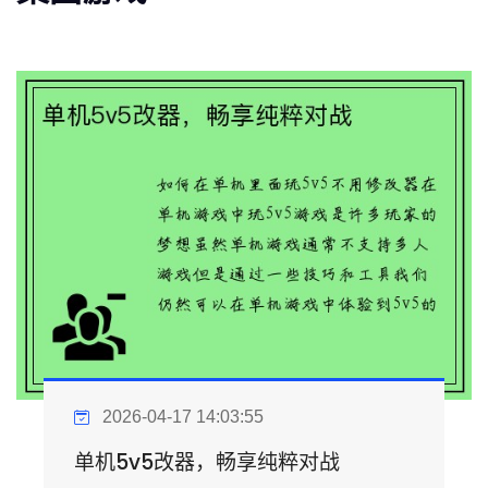
2026-04-17 14:03:55
单机5v5改器，畅享纯粹对战