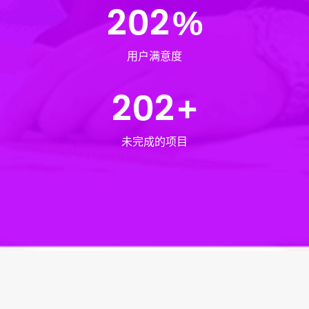
202
%
用户满意度
202
+
未完成的项目