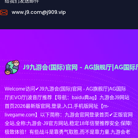
给我们发送邮件
www.j9.com@j909.vip
Welcome访问✔J9九游会(国际)官网 - AG旗舰厅|AG国际
厅|EVO厅|波音厅推荐【导航：baidu典ag】九游会J9网站
首页2026最新版官网,登录,入口,手机版网址【m-
livegame.com】以下简称：九游会官网登录首页✔正版官网
全站,全称:九游会·J9官方网站,稳定18年信誉推荐安全.保障!
极致体验！有些战斗是靠勇气取胜,而不是靠力量.九游会老