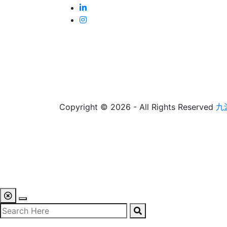
Copyright © 2026 - All Rights Reserved
九