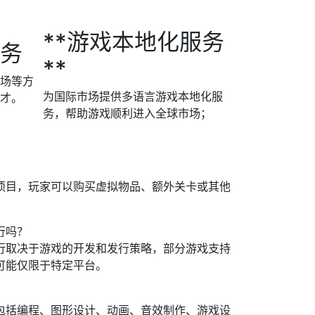
**游戏本地化服务
务
**
场等方
为国际市场提供多语言游戏本地化服
才。
务，帮助游戏顺利进入全球市场；
项目，玩家可以购买虚拟物品、额外关卡或其他
行吗？
行取决于游戏的开发和发行策略，部分游戏支持
可能仅限于特定平台。
包括编程、图形设计、动画、音效制作、游戏设