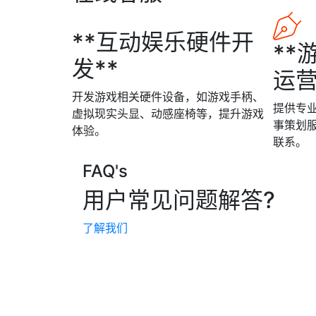
**互动娱乐硬件开
**
发**
运营
开发游戏相关硬件设备，如游戏手柄、
提供专
虚拟现实头显、动感座椅等，提升游戏
事策划
体验。
联系。
FAQ's
用户常见问题解答?
了解我们