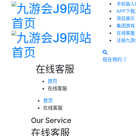
手机版入
APP下
项目展示
集团游戏
在线客服
注册九游
现在预约
在线客服
首页
在线客服
首页
在线客服
Our Service
在线客服